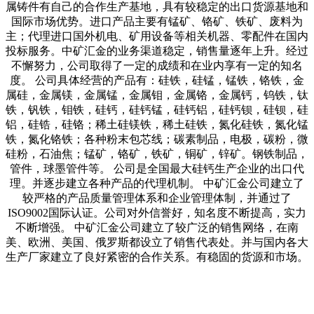
销售部(Export dept):
sales@sino-minemet.com