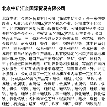
北京中矿汇金国际贸易有限公司
北京中矿汇金国际贸易有限公司（简称中矿汇金）是一家信誉
度高，从事冶金产品国际贸易的知名企业。公司成立于1999
年，经过2005年改制后成为股份制企业。公司是取得A类出口
资质的铁合金企业。 中矿汇金的国际贸易活动主要是：出口
铁合金产品、三元特种合金以及各种粉末金属、包芯线、有色
金属产品、耐火材料、管件、铸件、钢铁产品等。其中钙系列
产品、硅系列产品、锰系列产品、镁系列产品、金属粉末、金
属铸件有自己的合作生产基地，具有较稳定的出口货源基地和
国际市场优势。进口产品主要有锰矿、铬矿、铁矿、废料为
主；代理进口国外机电、矿用设备等相关机器、零配件在国内
投标服务。中矿汇金的业务渠道稳定，销售量逐年上升。经过
不懈努力，公司取得了一定的成绩和在业内享有一定的知名
度。 公司具体经营的产品有：硅铁，硅锰，锰铁，铬铁，金
属硅，金属镁，金属锰，金属钼，金属铬，金属钙，钨铁，钛
铁，钒铁，钼铁，硅钙，硅钙锰，硅钙铝，硅钙钡，硅钡，硅
铝，硅锆，硅铬；稀土硅镁铁，稀土硅铁，氮化硅铁，氮化锰
铁，氮化铬铁；各种粉末包芯线；碳素制品，电极，碳粉，微
硅粉，石油焦；锰矿，铬矿，铁矿，铜矿，锌矿。钢铁制品，