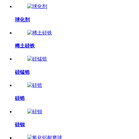
球化剂
稀土硅铁
硅锰锆
硅锆
硅钡