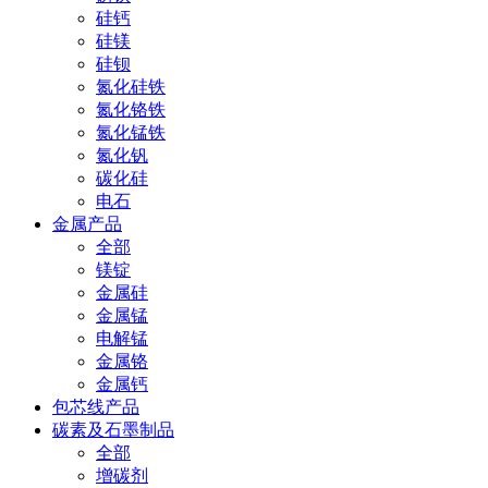
硅钙
硅镁
硅钡
氮化硅铁
氮化铬铁
氮化锰铁
氮化钒
碳化硅
电石
金属产品
全部
镁锭
金属硅
金属锰
电解锰
金属铬
金属钙
包芯线产品
碳素及石墨制品
全部
增碳剂