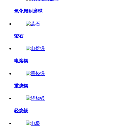
氧化铝耐磨球
萤石
电熔镁
重烧镁
轻烧镁