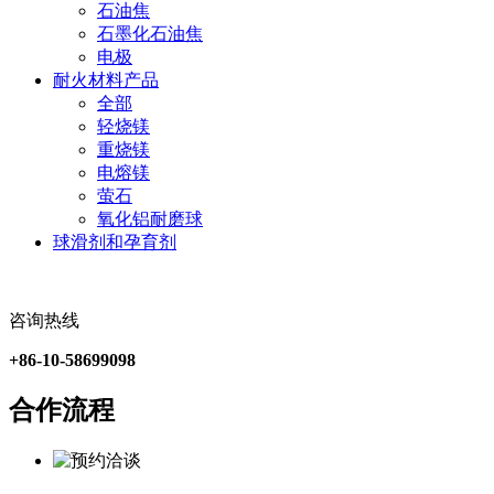
石油焦
石墨化石油焦
电极
耐火材料产品
全部
轻烧镁
重烧镁
电熔镁
萤石
氧化铝耐磨球
球滑剂和孕育剂
咨询热线
+86-10-58699098
合作流程