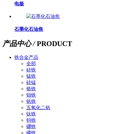
电极
石墨化石油焦
产品中心 /
PRODUCT
铁合金产品
全部
硅铁
锰铁
硅锰
铬铁
钼铁
钒铁
五氧化二钒
钛铁
钨铁
硼铁
磷铁