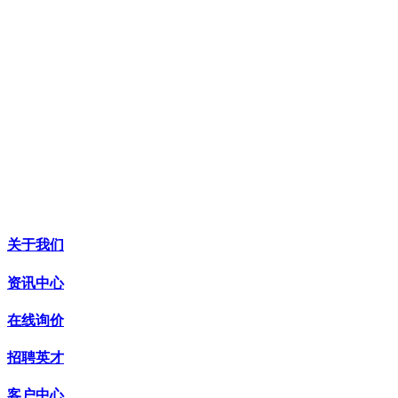
karlliu@sino-minemet.com
davidche@sino-minemet.com
emilyshi@sino-minemet.com
矿石部(Ore Dept) :
oreworld@126.com
在线（online）skype:karlliu828
关于我们
资讯中心
在线询价
招聘英才
客户中心